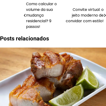
Como calcular o
volume da sua
Convite virtual: o
mudança
jeito moderno de
Navegação
residencial? 9
convidar com estilo!
passos!
de
Post
Posts relacionados