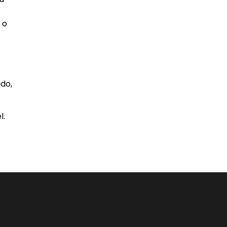
 o
do,
l.