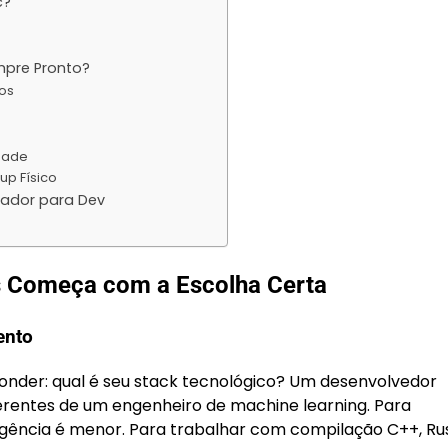
c?
pre Pronto?
os
idade
up Físico
tador para Dev
s Começa com a Escolha Certa
ento
ponder: qual é seu stack tecnológico? Um desenvolvedor
erentes de um engenheiro de machine learning. Para
igência é menor. Para trabalhar com compilação C++, Ru