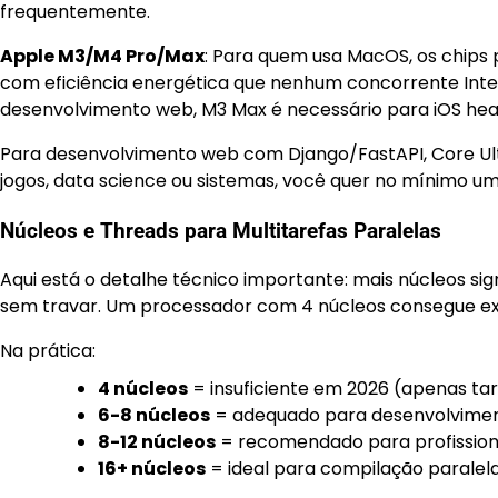
frequentemente.
Apple M3/M4 Pro/Max
: Para quem usa MacOS, os chips
com eficiência energética que nenhum concorrente Inte
desenvolvimento web, M3 Max é necessário para iOS hea
Para desenvolvimento web com Django/FastAPI, Core Ult
jogos, data science ou sistemas, você quer no mínimo um
Núcleos e Threads para Multitarefas Paralelas
Aqui está o detalhe técnico importante: mais núcleos sig
sem travar. Um processador com 4 núcleos consegue exe
Na prática:
4 núcleos
= insuficiente em 2026 (apenas tar
6-8 núcleos
= adequado para desenvolvimen
8-12 núcleos
= recomendado para profissiona
16+ núcleos
= ideal para compilação paralela