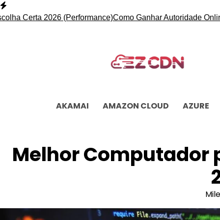
Skip
to
Certa 2026 (Performance)
Como Ganhar Autoridade Online com 
content
AKAMAI
AMAZON CLOUD
AZURE
Melhor Computador p
Mil