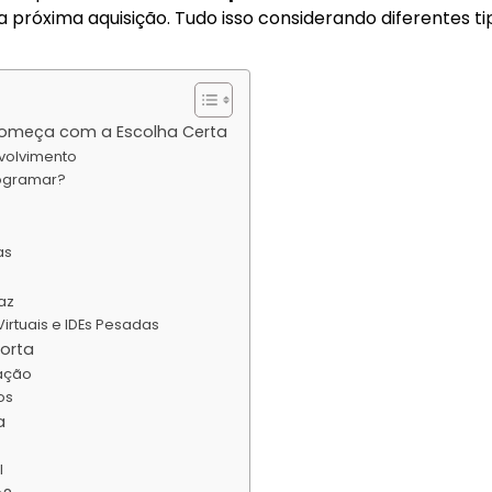
 próxima aquisição. Tudo isso considerando diferentes ti
omeça com a Escolha Certa
volvimento
rogramar?
as
az
rtuais e IDEs Pesadas
orta
lação
os
a
l