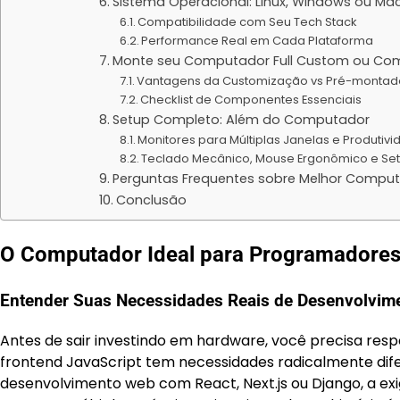
Sistema Operacional: Linux, Windows ou Ma
Compatibilidade com Seu Tech Stack
Performance Real em Cada Plataforma
Monte seu Computador Full Custom ou Com
Vantagens da Customização vs Pré-montad
Checklist de Componentes Essenciais
Setup Completo: Além do Computador
Monitores para Múltiplas Janelas e Produtiv
Teclado Mecânico, Mouse Ergonômico e Set
Perguntas Frequentes sobre Melhor Compu
Conclusão
O Computador Ideal para Programadore
Entender Suas Necessidades Reais de Desenvolvim
Antes de sair investindo em hardware, você precisa res
frontend JavaScript tem necessidades radicalmente dif
desenvolvimento web com React, Next.js ou Django, a ex