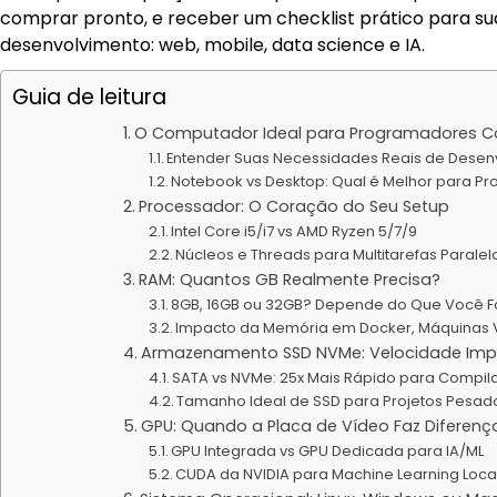
comprar pronto, e receber um checklist prático para sua
desenvolvimento: web, mobile, data science e IA.
Guia de leitura
O Computador Ideal para Programadores C
Entender Suas Necessidades Reais de Desen
Notebook vs Desktop: Qual é Melhor para P
Processador: O Coração do Seu Setup
Intel Core i5/i7 vs AMD Ryzen 5/7/9
Núcleos e Threads para Multitarefas Paralel
RAM: Quantos GB Realmente Precisa?
8GB, 16GB ou 32GB? Depende do Que Você F
Impacto da Memória em Docker, Máquinas Vi
Armazenamento SSD NVMe: Velocidade Imp
SATA vs NVMe: 25x Mais Rápido para Compi
Tamanho Ideal de SSD para Projetos Pesad
GPU: Quando a Placa de Vídeo Faz Diferenç
GPU Integrada vs GPU Dedicada para IA/ML
CUDA da NVIDIA para Machine Learning Loca