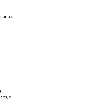
onentes
6
cos, o