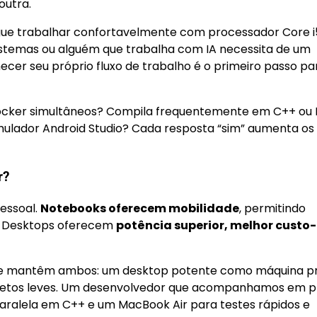
outra.
gue trabalhar confortavelmente com processador Core i
istemas ou alguém que trabalha com IA necessita de um
er seu próprio fluxo de trabalho é o primeiro passo pa
ocker simultâneos? Compila frequentemente em C++ ou 
ulador Android Studio? Cada resposta “sim” aumenta os
r?
essoal.
Notebooks oferecem mobilidade
, permitindo
es. Desktops oferecem
potência superior, melhor custo-
nte mantêm ambos: um desktop potente como máquina pr
jetos leves. Um desenvolvedor que acompanhamos em p
aralela em C++ e um MacBook Air para testes rápidos e