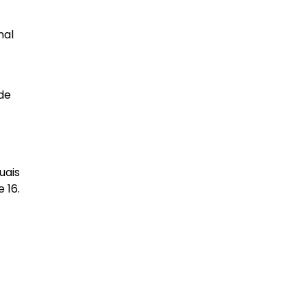
nal
de
uais
 16.