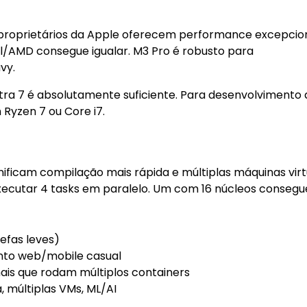
 proprietários da Apple oferecem performance excepcio
l/AMD consegue igualar. M3 Pro é robusto para
vy.
ra 7 é absolutamente suficiente. Para desenvolvimento 
 Ryzen 7 ou Core i7.
nificam compilação mais rápida e múltiplas máquinas virt
cutar 4 tasks em paralelo. Um com 16 núcleos consegue
efas leves)
to web/mobile casual
is que rodam múltiplos containers
, múltiplas VMs, ML/AI