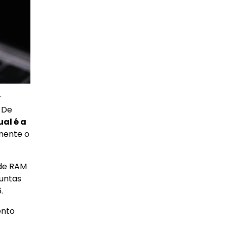
r
 De
al é a
mente o
 de RAM
untas
.
ento