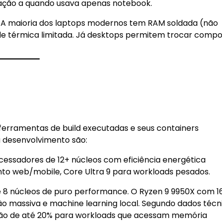
ação a quando usava apenas notebook.
. A maioria dos laptops modernos tem RAM soldada (não
de térmica limitada. Já desktops permitem trocar comp
ferramentas de build executadas e seus containers
 desenvolvimento são:
cessadores de 12+ núcleos com eficiência energética
nto web/mobile, Core Ultra 9 para workloads pesados.
e 8 núcleos de puro performance. O Ryzen 9 9950X com 1
ão massiva e machine learning local. Segundo dados técni
ão de até 20% para workloads que acessam memória