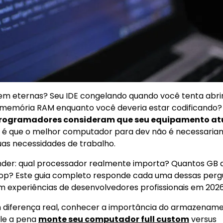
m eternas? Seu IDE congelando quando você tenta abri
a memória RAM enquanto você deveria estar codificando?
rogramadores consideram que seu equipamento atu
e é que o melhor computador para dev não é necessaria
as necessidades de trabalho.
ender: qual processador realmente importa? Quantos GB
top? Este guia completo responde cada uma dessas perg
experiências de desenvolvedores profissionais em 2026
em diferença real, conhecer a importância do armazenam
le a pena
monte seu computador full custom
versus