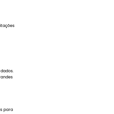
itações
 dados.
grandes
is para