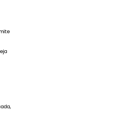
mite
eja
çada,