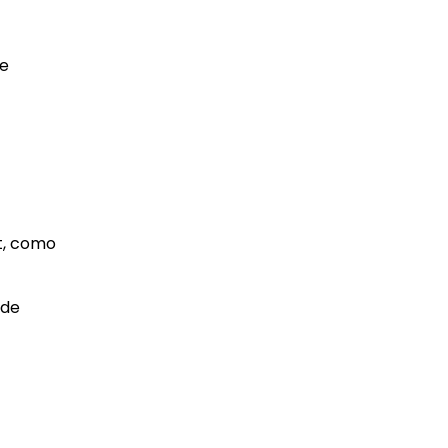
 e
t, como
 de