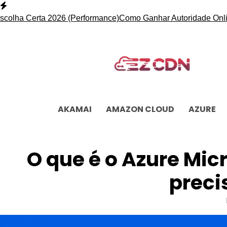
Skip
to
ha Certa 2026 (Performance)
Como Ganhar Autoridade Online c
content
AKAMAI
AMAZON CLOUD
AZURE
O que é o Azure Mic
preci