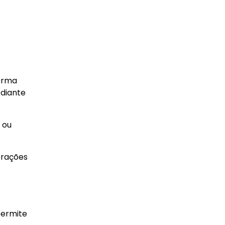
forma
 diante
 ou
perações
permite