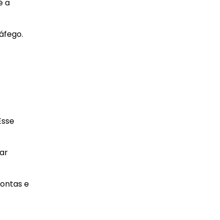
é a
áfego.
Esse
ar
contas e