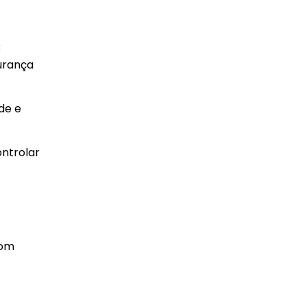
3
urança
de e
ontrolar
com