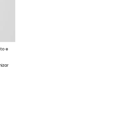
to e
izar