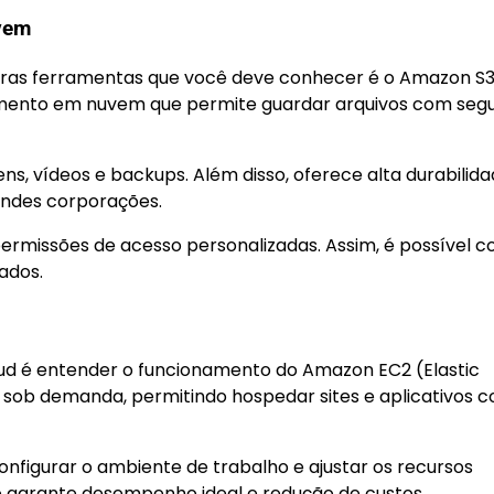
vem
iras ferramentas que você deve conhecer é o Amazon S
namento em nuvem que permite guardar arquivos com seg
, vídeos e backups. Além disso, oferece alta durabilida
andes corporações.
permissões de acesso personalizadas. Assim, é possível c
ados.
d é entender o funcionamento do Amazon EC2 (Elastic
s sob demanda, permitindo hospedar sites e aplicativos 
nfigurar o ambiente de trabalho e ajustar os recursos
o garante desempenho ideal e redução de custos.