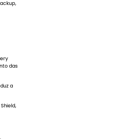
backup,
very
nto das
eduz a
Shield,