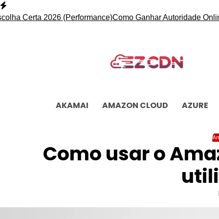
Skip
to
 Certa 2026 (Performance)
Como Ganhar Autoridade Online com
content
AKAMAI
AMAZON CLOUD
AZURE
A
Como usar o Amaz
uti