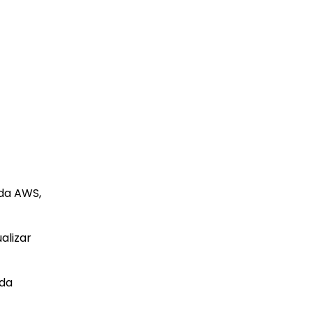
 da AWS,
alizar
 da