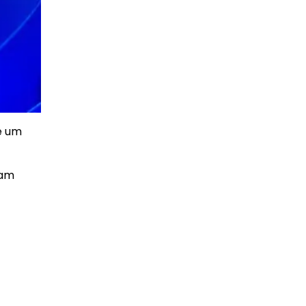
e um
sam