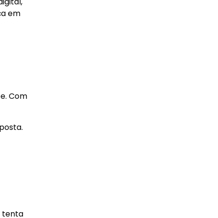
gital,
ça em
te. Com
posta.
 tenta