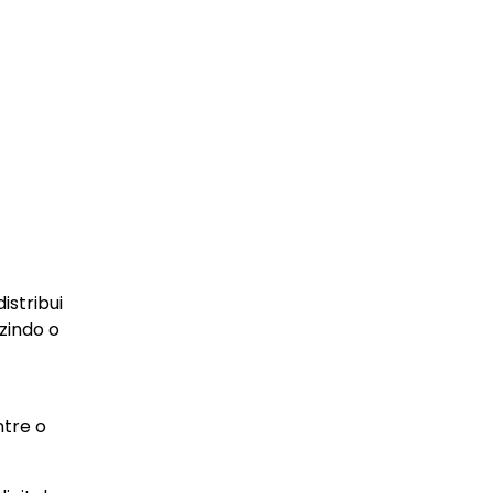
stribui
zindo o
ntre o