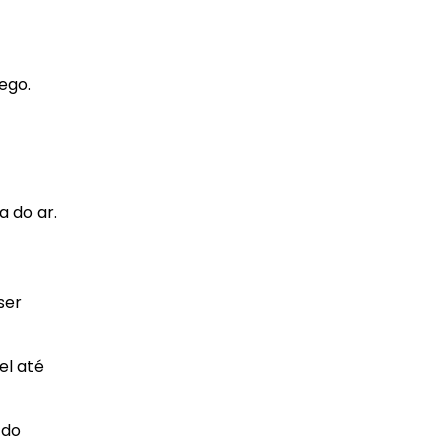
ego.
a do ar.
ser
el até
 do