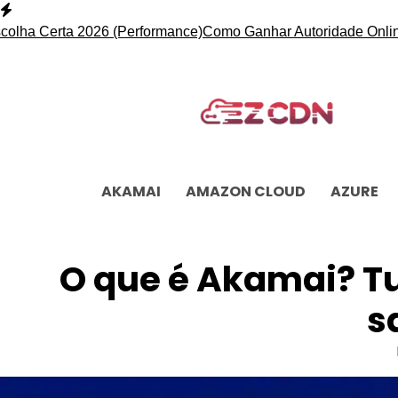
Skip
to
Certa 2026 (Performance)
Como Ganhar Autoridade Online com 
content
AKAMAI
AMAZON CLOUD
AZURE
O que é Akamai? Tu
s