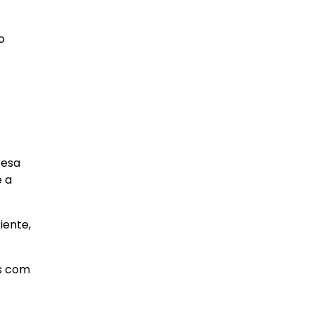
o
resa
e a
iente,
s com